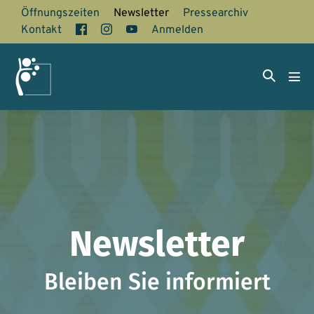
Zum
Öffnungszeiten
Newsletter
Pressearchiv
Inhalt
Facebook
Instagram
YouTube
Kontakt
Anmelden
springen
Suche-
Men
Schalter
Scha
Newsletter
Bleiben Sie informiert